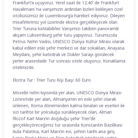
Frankfurt‘a uçuyoruz. Yerel saat ile 12:40’ de Frankfurt
Havalimanı ‘na varışımızın ardından bizleri bekleyen özel
otobüsümüz ile Luxembourg’a hareket ediyoruz. Dileyen
misafirlerimiz yol üzerinde ekstra gerçekleşecek olan
Trier Turuna katılabilirler. Varışımızı takiben panoramik
akşam Lüksemburg şehir turu yapıyoruz. Turumuzda
Petrus Nehri Vadisi, UNESCO Dünya Kültür Mirası olarak
kabul edilen eski şehir merkezi ve dar sokakları, Anayasa
Meydanı, şehir katedrali ve Dükler Sarayı görülecek
yerler arasındadır. Tur sonrası otele oluyoruz. Konaklama
otelimizde.
Ekstra Tur : Trier Turu Kişi Başı: 60 Euro
Moselle nehri kıyısında yer alan, UNESCO Dünya Mirası
Listesi’nde yer alan, Almanya’nın en eski şehri olarak
ünlenen, Roma döneminden kalma binaları ve eserleri ile
sizi tarihte bir yolculuğa sürükleyecek olan, Alman
filozof Karl Marx’ın doğduğu şehir Trier’de
gerçekleştireceğimiz tur sırasında Konstantin Bazilikası
Aula Palatina, Karl Marx’ın evi, şehrin tarihi ana giriş
kapısı Porta Nigra ve Trier Katedrali görülecek yerler