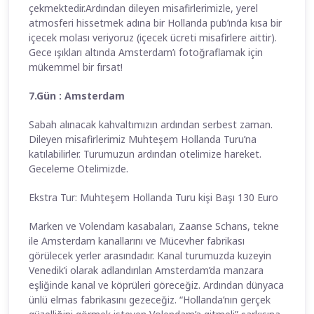
çekmektedir.Ardından dileyen misafirlerimizle, yerel
atmosferi hissetmek adına bir Hollanda pub’ında kısa bir
içecek molası veriyoruz (içecek ücreti misafirlere aittir).
Gece ışıkları altında Amsterdam’ı fotoğraflamak için
mükemmel bir fırsat!
7.Gün : Amsterdam
Sabah alınacak kahvaltımızın ardından serbest zaman.
Dileyen misafirlerimiz Muhteşem Hollanda Turu’na
katılabilirler. Turumuzun ardından otelimize hareket.
Geceleme Otelimizde.
Ekstra Tur: Muhteşem Hollanda Turu kişi Başı 130 Euro
Marken ve Volendam kasabaları, Zaanse Schans, tekne
ile Amsterdam kanallarını ve Mücevher fabrikası
görülecek yerler arasındadır. Kanal turumuzda kuzeyin
Venedik’i olarak adlandırılan Amsterdam’da manzara
eşliğinde kanal ve köprüleri göreceğiz. Ardından dünyaca
ünlü elmas fabrikasını gezeceğiz. “Hollanda’nın gerçek