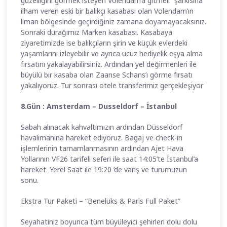
güzelliğini görmek isteyen Volendam’a gitmeli” şarkısına
ilham veren eski bir balıkçı kasabası olan Volendam’ın
liman bölgesinde geçirdiğiniz zamana doyamayacaksınız.
Sonraki durağımız Marken kasabası. Kasabaya
ziyaretimizde ise balıkçıların şirin ve küçük evlerdeki
yaşamlarını izleyebilir ve ayrıca ucuz hediyelik eşya alma
fırsatını yakalayabilirsiniz. Ardından yel değirmenleri ile
büyülü bir kasaba olan Zaanse Schans’ı görme fırsatı
yakalıyoruz. Tur sonrası otele transferimiz gerçekleşiyor
8.Gün : Amsterdam – Dusseldorf – İstanbul
Sabah alınacak kahvaltımızın ardından Düsseldorf
havalimanına hareket ediyoruz. Bagaj ve check-in
işlemlerinin tamamlanmasının ardından Ajet Hava
Yollarının VF26 tarifeli seferi ile saat 14:05’te İstanbul’a
hareket. Yerel Saat ile 19:20 ’de varış ve turumuzun
sonu.
Ekstra Tur Paketi – “Benelüks & Paris Full Paket”
Seyahatiniz boyunca tüm büyüleyici şehirleri dolu dolu