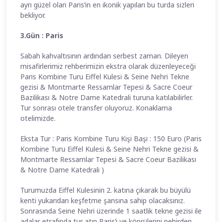
ayrı güzel olan Paris’in en ikonik yapıları bu turda sizleri
bekliyor.
3.Gün : Paris
Sabah kahvaltısının ardından serbest zaman. Dileyen
misafirlerimiz rehberimizin ekstra olarak düzenleyeceği
Paris Kombine Turu Eiffel Kulesi & Seine Nehri Tekne
gezisi & Montmarte Ressamlar Tepesi & Sacre Coeur
Bazilikası & Notre Dame Katedrali turuna katılabilirler.
Tur sonrası otele transfer oluyoruz. Konaklama
otelimizde.
Eksta Tur : Paris Kombine Turu Kişi Başı : 150 Euro (Paris
Kombine Turu Eiffel Kulesi & Seine Nehri Tekne gezisi &
Montmarte Ressamlar Tepesi & Sacre Coeur Bazilikası
& Notre Dame Katedrali )
Turumuzda Eiffel Kulesinin 2. katına çıkarak bu büyülü
kenti yukarıdan keşfetme şansına sahip olacaksınız.
Sonrasında Seine Nehri üzerinde 1 saatlik tekne gezisi ile
adalar etrafında tur atıp Paris’i ve köprülerini nehirden