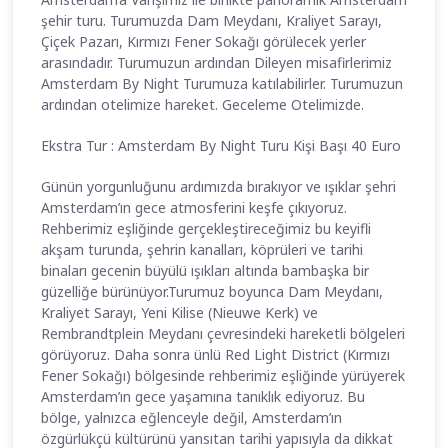
şehir turu. Turumuzda Dam Meydanı, Kraliyet Sarayı,
Çiçek Pazarı, Kırmızı Fener Sokağı görülecek yerler
arasındadır. Turumuzun ardından Dileyen misafirlerimiz
Amsterdam By Night Turumuza katılabilirler. Turumuzun
ardından otelimize hareket. Geceleme Otelimizde.
Ekstra Tur : Amsterdam By Night Turu Kişi Başı 40 Euro
Günün yorgunluğunu ardımızda bırakıyor ve ışıklar şehri
Amsterdam’ın gece atmosferini keşfe çıkıyoruz.
Rehberimiz eşliğinde gerçekleştireceğimiz bu keyifli
akşam turunda, şehrin kanalları, köprüleri ve tarihi
binaları gecenin büyülü ışıkları altında bambaşka bir
güzelliğe bürünüyor.Turumuz boyunca Dam Meydanı,
Kraliyet Sarayı, Yeni Kilise (Nieuwe Kerk) ve
Rembrandtplein Meydanı çevresindeki hareketli bölgeleri
görüyoruz. Daha sonra ünlü Red Light District (Kırmızı
Fener Sokağı) bölgesinde rehberimiz eşliğinde yürüyerek
Amsterdam’ın gece yaşamına tanıklık ediyoruz. Bu
bölge, yalnızca eğlenceyle değil, Amsterdam’ın
özgürlükçü kültürünü yansıtan tarihi yapısıyla da dikkat