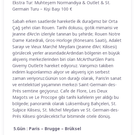
Ekstra Tur: Muhteşem Normandiya & Outlet & St.
Germain Turu – Kişi Başı 100 €
Sabah erken saatlerde hareketle ilk durağımız bir Orta
Çağ şehri olan Rouen. Tarihi dokusu, gotik mimarisi ve
Jeanne d’Arc’ın izleriyle tanınan bu şehirde; Rouen Notre
Dame Katedrali, Gros-Horloge (Rönesans Saati), Adalet
Sarayı ve Vieux Marché Meydanı (Jeanne d’Arc Kilisesi)
görülecek yerler arasındadır.Ardından bölgenin en büyük
alışveriş merkezlerinden biri olan McArthurGlen Paris
Giverny Outlet’e hareket ediyoruz. Varışımızı takiben
indirim kuponlarımızı alıyor ve alışveriş için serbest
zaman veriyoruz.Günün son durağı olarak, Paris’in sanat
ve entelektüel yaşamının merkezi Saint-Germain-des-
Prés semtine geçiyoruz. Cafe de Flore, Les Deux
Magots ve Le Procope gibi tarihi kafelerin yer aldığı bu
bölgede; panoramik olarak Lüksemburg Bahçeleri, St.
Sulpice Kilisesi, St. Michel Meydanı ve St. Germain-des-
Prés Kilisesi görülecektir.Tur bitiminde otele dönüş.
5.Gün : Paris – Brugge – Brüksel