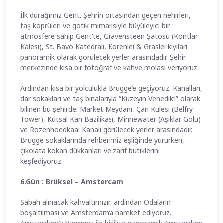
İlk durağımız Gent. Şehrin ortasından geçen nehirleri,
taş köprüleri ve gotik mimarisiyle büyüleyici bir
atmosfere sahip Gent’te, Gravensteen Şatosu (Kontlar
Kalesi), St. Bavo Katedrali, Korenlei & Graslei kıyıları
panoramik olarak görülecek yerler arasındadır. Şehir
merkezinde kısa bir fotoğraf ve kahve molası veriyoruz.
Ardından kısa bir yolculukla Brugge’e geçiyoruz. Kanalları,
dar sokakları ve taş binalarıyla “Kuzeyin Venedik’i” olarak
bilinen bu şehirde; Market Meydanı, Çan Kulesi (Belfry
Tower), Kutsal Kan Bazilikası, Minnewater (Aşıklar Gölü)
ve Rozenhoedkaai Kanalı görülecek yerler arasındadır.
Brugge sokaklarında rehberimiz eşliğinde yürürken,
çikolata kokan dükkanları ve zarif butiklerini
keşfediyoruz.
6.Gün : Brüksel – Amsterdam
Sabah alınacak kahvaltımızın ardından Odaların
boşaltılması ve Amsterdam’a hareket ediyoruz.
Amsterdam’a Varışımız ile birlikte panoramik Amsterdam