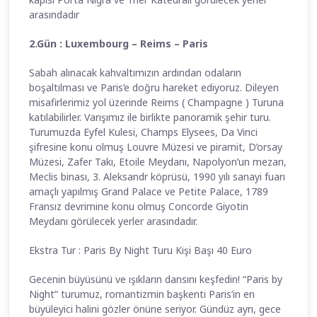
arasındadır
2.Gün : Luxembourg – Reims – Paris
Sabah alınacak kahvaltımızın ardından odaların
boşaltılması ve Paris’e doğru hareket ediyoruz. Dileyen
misafirlerimiz yol üzerinde Reims ( Champagne ) Turuna
katılabilirler. Varışımız ile birlikte panoramik şehir turu.
Turumuzda Eyfel Kulesi, Champs Elysees, Da Vinci
şifresine konu olmuş Louvre Müzesi ve piramit, D’orsay
Müzesi, Zafer Takı, Etoile Meydanı, Napolyon’un mezarı,
Meclis binası, 3. Aleksandr köprüsü, 1990 yılı sanayi fuarı
amaçlı yapılmış Grand Palace ve Petite Palace, 1789
Fransız devrimine konu olmuş Concorde Giyotin
Meydanı görülecek yerler arasındadır.
Ekstra Tur : Paris By Night Turu Kişi Başı 40 Euro
Gecenin büyüsünü ve ışıkların dansını keşfedin! “Paris by
Night” turumuz, romantizmin başkenti Paris’in en
büyüleyici halini gözler önüne seriyor. Gündüz ayrı, gece