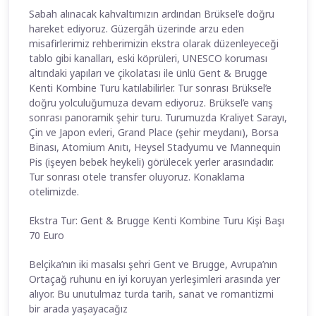
Sabah alınacak kahvaltımızın ardından Brüksel’e doğru
hareket ediyoruz. Güzergâh üzerinde arzu eden
misafirlerimiz rehberimizin ekstra olarak düzenleyeceği
tablo gibi kanalları, eski köprüleri, UNESCO koruması
altındaki yapıları ve çikolatası ile ünlü Gent & Brugge
Kenti Kombine Turu katılabilirler. Tur sonrası Brüksel’e
doğru yolculuğumuza devam ediyoruz. Brüksel’e varış
sonrası panoramik şehir turu. Turumuzda Kraliyet Sarayı,
Çin ve Japon evleri, Grand Place (şehir meydanı), Borsa
Binası, Atomium Anıtı, Heysel Stadyumu ve Mannequin
Pis (işeyen bebek heykeli) görülecek yerler arasındadır.
Tur sonrası otele transfer oluyoruz. Konaklama
otelimizde.
Ekstra Tur: Gent & Brugge Kenti Kombine Turu Kişi Başı
70 Euro
Belçika’nın iki masalsı şehri Gent ve Brugge, Avrupa’nın
Ortaçağ ruhunu en iyi koruyan yerleşimleri arasında yer
alıyor. Bu unutulmaz turda tarih, sanat ve romantizmi
bir arada yaşayacağız